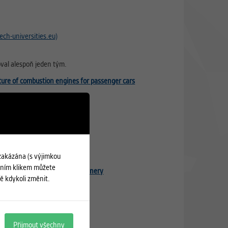
ech-universities.eu)
oval alespoň jeden tým.
uture of combustion engines for passenger cars
 zakázána (s výjimkou
edním klikem můžete
aly detection in brewing machinery
ě kdykoli změnit.
Přijmout všechny