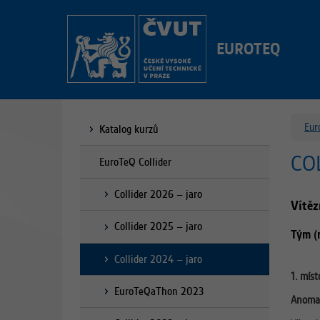
EUROTEQ
Eur
Katalog kurzů
CO
EuroTeQ Collider
Collider 2026 – jaro
Vítěz
Collider 2025 – jaro
Tým (
Collider 2024 – jaro
1. míst
EuroTeQaThon 2023
Anomal