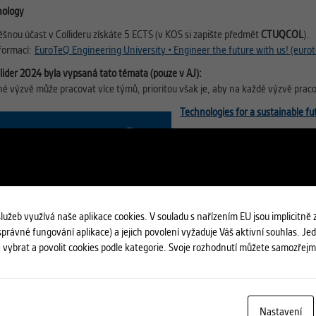
nology
ěšnou účast v Collideru získáte 5 ECTS (v KOS si zapište předmět
CTUQCOL
).
nformací:
EuroTeQ Engineering University • Engineer the future with us! (eurot
lider 2024 byla vypsaná tato témata (pouze v AJ):
né výzvě může pracovat více týmů, prioritou však je, aby na každé výzvě prac
Technologies for a sustainable f
 služeb využívá naše aplikace cookies. V souladu s nařízením EU jsou implicitně
právné fungování aplikace) a jejich povolení vyžaduje Váš aktivní souhlas. J
Digital Ear – An automated anom
 vybrat a povolit cookies podle kategorie. Svoje rozhodnutí můžete samozřejm
Nastavení