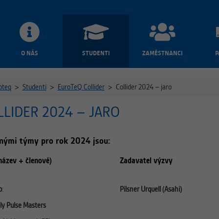
O NÁS
STUDENTI
ZAMĚSTNANCI
P
oteq
>
Studenti
>
EuroTeQ Collider
>
Collider 2024 – jaro
LLIDER 2024 – JARO
nými týmy pro rok 2024 jsou:
název + členové)
Zadavatel výzvy
o
:
Pilsner Urquell (Asahi)
y Pulse Masters