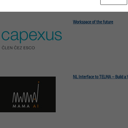
Workspace of the future
NL Interface to TELMA – Build a 