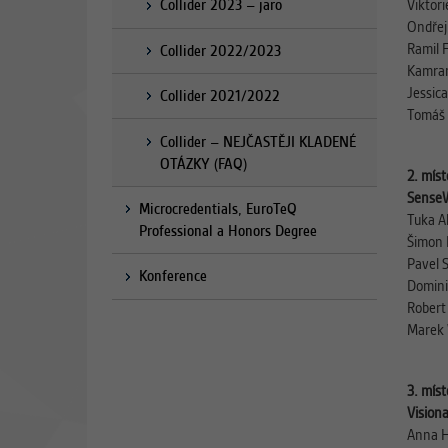
Viktor
Collider 2023 – jaro
Ondřej
Ramil F
Collider 2022/2023
Kamran
Jessic
Collider 2021/2022
Tomáš 
Collider – NEJČASTĚJI KLADENÉ
OTÁZKY (FAQ)
2. míst
Sense
Microcredentials, EuroTeQ
Tuka A
Professional a Honors Degree
Šimon 
Pavel 
Konference
Domini
Robert
Marek 
3. míst
Vision
Anna H