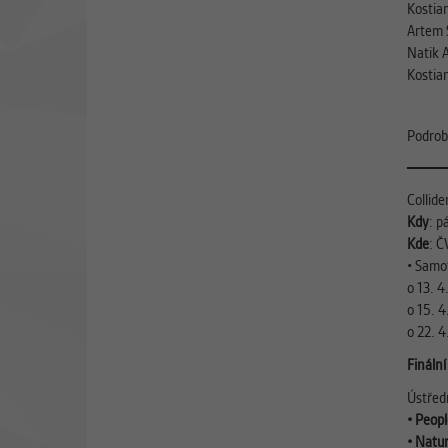
Kostia
Artem S
Natik 
Kostian
Podrobn
Collid
Kdy
: p
Kde
: Č
• Samot
o 13. 
o 15. 4
o 22. 4
Fináln
Ústřed
• Peop
• Natu