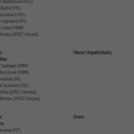
ie Valdmanová (FEL)
 Baštař (FEL)
arzaliyev (FEL)
 Aghalarli (FIT)
a Louka (FBMI)
Paška (SPŠST Panská)
o
:
Pilsner Urquell (Asahi)
Wise
l Sabbagh (FBMI)
Kochánek (FBMI)
Svoboda (FA)
k Dvořáček (FEL)
 Otta (SPŠST Panská)
Winter (SPŠST Panská)
o
:
Ororo
ary
usieva (FIT)