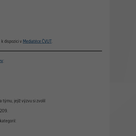
e k dispozici v
Mediatéce ČVUT
.
ev
:
ýmu, jejíž výzvu si zvolil
 209.
kategorií: