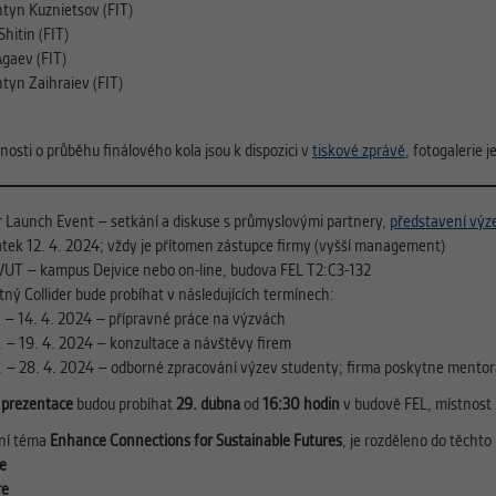
ntyn Kuznietsov (FIT)
hitin (FIT)
Agaev (FIT)
tyn Zaihraiev (FIT)
osti o průběhu finálového kola jsou k dispozici v
tiskové zprávě
, fotogalerie j
er Launch Event – setkání a diskuse s průmyslovými partnery,
představení výz
átek 12. 4. 2024; vždy je přítomen zástupce firmy (vyšší management)
VUT – kampus Dejvice nebo on-line, budova FEL T2:C3-132
ný Collider bude probíhat v následujících termínech:
4. – 14. 4. 2024 – přípravné práce na výzvách
. – 19. 4. 2024 – konzultace a návštěvy firem
. – 28. 4. 2024 – odborné zpracování výzev studenty; firma poskytne mentora t
í prezentace
budou probíhat
29. dubna
od
16:30 hodin
v budově FEL, místnost
ní téma
Enhance Connections for Sustainable Futures
, je rozděleno do těchto 
le
re