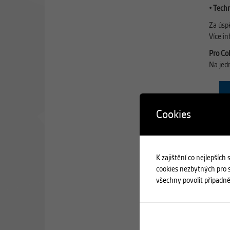
• Tech
Za úsp
Více i
Pro Col
Na jed
Cookies
K zajištění co nejlepších
cookies nezbytných pro s
všechny povolit případně